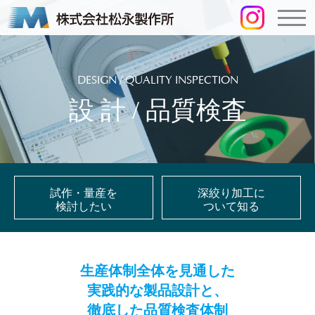
DESIGN / QUALITY INSPECTION
設 計 / 品質検査
試作・量産を
深絞り加工に
検討したい
ついて知る
生産体制全体を見通した
実践的な製品設計と、
徹底した品質検査体制